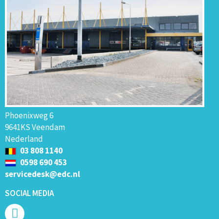
Phoenixweg 6
9641KS Veendam
Nederland
03 808 1140
0598 690 453
servicedesk@edc.nl
SOCIAL MEDIA