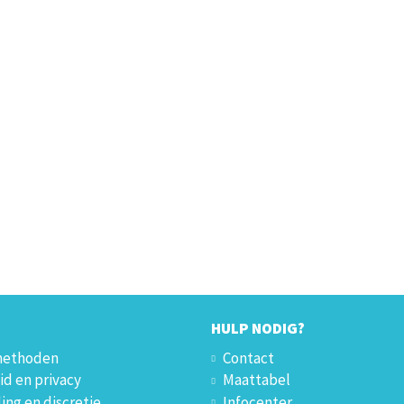
HULP NODIG?
methoden
Contact
id en privacy
Maattabel
ing en discretie
Infocenter