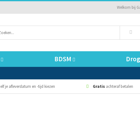
Welkom bij G
BDSM
Drog
elf je afleverdatum en -tijd kiezen
Gratis
achteraf betalen