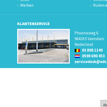
Merken
Ruilen 
KLANTENSERVICE
Phoenixweg 6
9641KS Veendam
Nederland
03 808 1140
0598 690 453
servicedesk@edc
Al