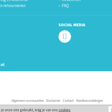
en retourneren
FAQ
SOCIAL MEDIA
.nl
Algemene voorwaarden
Disclaimer
Contact
Klantbeoordelingen
© 2026
Gay Shop
s je onze site gebruikt, krijg je van ons
cookies