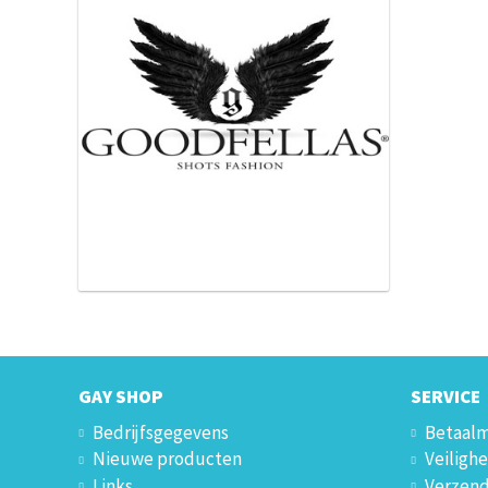
GAY SHOP
SERVICE
Bedrijfsgegevens
Betaal
Nieuwe producten
Veilighe
Links
Verzend