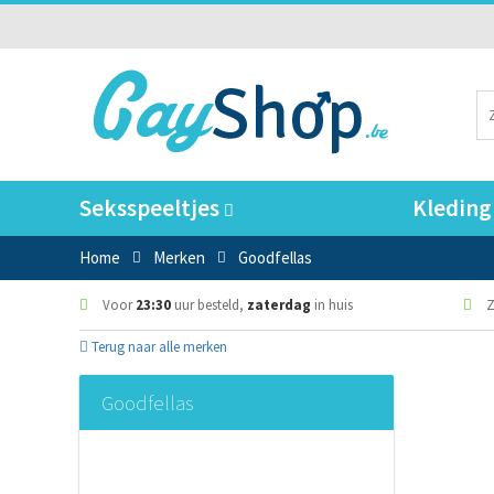
Seksspeeltjes
Kleding
Home
Merken
Goodfellas
Voor
23:30
uur besteld,
zaterdag
in huis
Z
Terug naar alle merken
Goodfellas