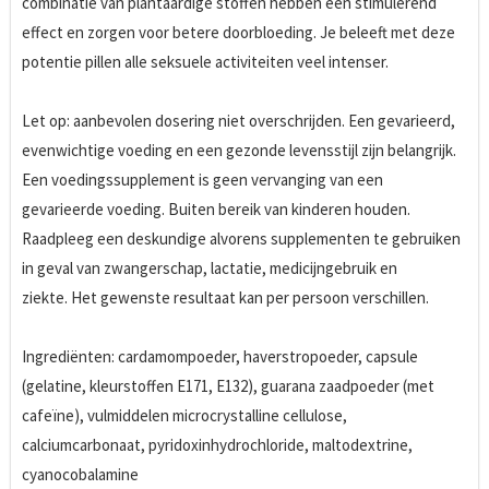
combinatie van plantaardige stoffen hebben een stimulerend
effect en zorgen voor betere doorbloeding. Je beleeft met deze
potentie pillen alle seksuele activiteiten veel intenser.
Let op: aanbevolen dosering niet overschrijden. Een gevarieerd,
evenwichtige voeding en een gezonde levensstijl zijn belangrijk.
Een voedingssupplement is geen vervanging van een
gevarieerde voeding. Buiten bereik van kinderen houden.
Raadpleeg een deskundige alvorens supplementen te gebruiken
in geval van zwangerschap, lactatie, medicijngebruik en
ziekte. Het gewenste resultaat kan per persoon verschillen.
Ingrediënten: cardamompoeder, haverstropoeder, capsule
(gelatine, kleurstoffen E171, E132), guarana zaadpoeder (met
cafeïne), vulmiddelen microcrystalline cellulose,
calciumcarbonaat, pyridoxinhydrochloride, maltodextrine,
cyanocobalamine