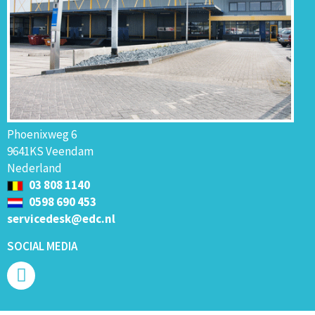
Phoenixweg 6
9641KS Veendam
Nederland
03 808 1140
0598 690 453
servicedesk@edc.nl
SOCIAL MEDIA